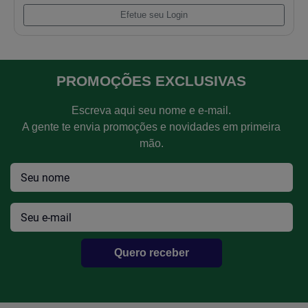
Super Kit Motor Vw 1500 Gasolina
Efetue seu Login
PROMOÇÕES EXCLUSIVAS
Escreva aqui seu nome e e-mail.
A gente te envia promoções e novidades em primeira
mão.
Quero receber