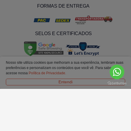
FORMAS DE ENTREGA
SELOS E CERTIFICADOS
Nosso site utiliza cookies que melhoram a sua experiência, lembram suas
preferências e personalizam os conteúdos que você vê. Para saber mais
acesse nossa
Política de Privacidade.
Entendi
© Todos os Direitos Reservados. Ofertas e condições válidas exclusivamente para
o site.
Em caso de divergência de preços no site, o valor válido é o do carrinho de
compras.