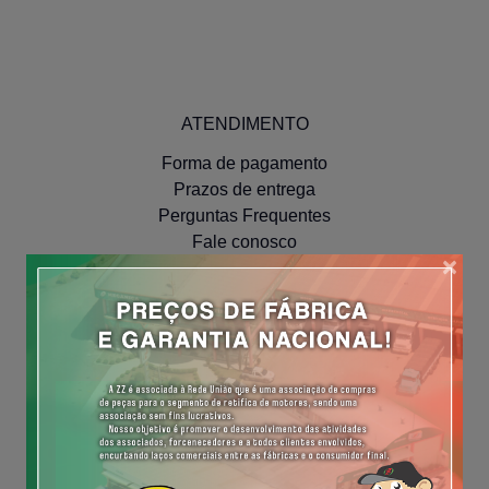
ATENDIMENTO
Forma de pagamento
Prazos de entrega
Perguntas Frequentes
Fale conosco
×
INSTITUCIONAL
Políticas de Privacidade
NAVEGUE
Meus Pedidos
Minha Conta
Cadastre-se
Efetue o Login