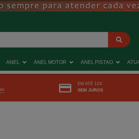
ANEL
ANEL MOTOR
ANEL PISTAO
ATU
EM ATÉ 12X
ras
SEM JUROS