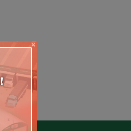
Relevância
Mais Vendidos
Menor Preço
Maior Preço
Ordem Alfabética
×
5
rati