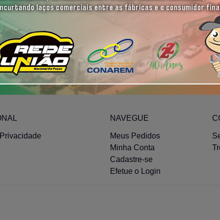
Quero receber
ONAL
NAVEGUE
C
 Privacidade
Meus Pedidos
S
Minha Conta
T
Cadastre-se
Efetue o Login