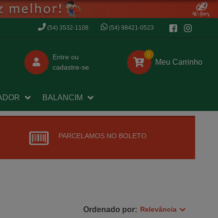
(54) 3532-1108
(54) 98421-0523
0
Entre
ou
Meu Carrinho
cadastre-se
ADOR
BALANCIM
PARCELAMOS NO BOLETO
Ordenado por:
Relevância