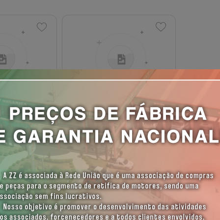
ecote Chevrolet Corsa 1.0
Cabecote Vw Md 1.
8v Mpfi
Passat/Gol/Voyage/Pa
Efetue seu Login
Efetue seu Login