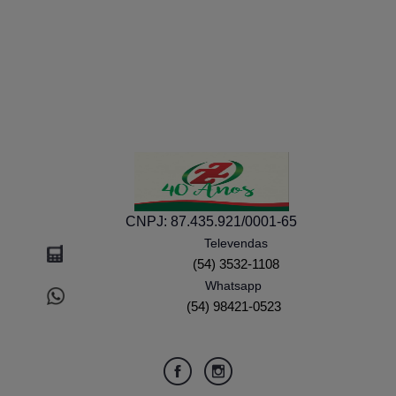
CNPJ:
87.435.921/0001-65
Televendas
(54) 3532-1108
Whatsapp
(54) 98421-0523