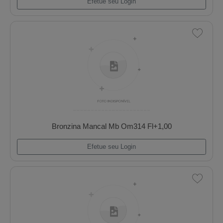
Bronzina Mancal Ford Genesis Fase Ii Veic/Ag
Efetue seu Login