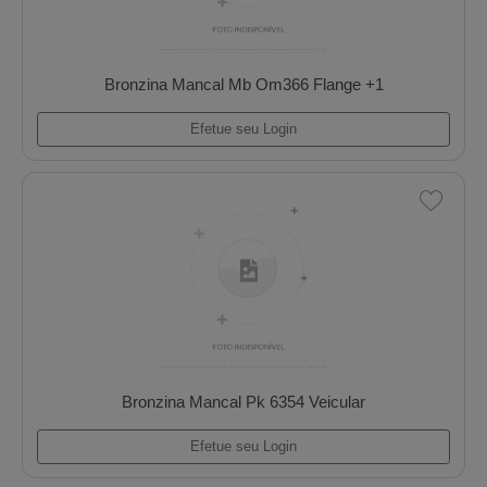
Bronzina Mancal Mb Om366 A/La Fl Std
Efetue seu Login