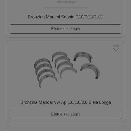
Bronzina Mancal Pk 6354 Veicular
Efetue seu Login
Bronzina Mancal Pk 6358