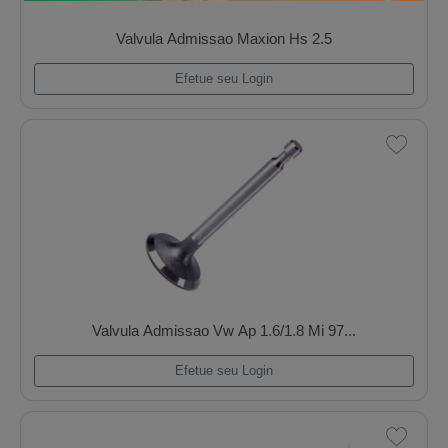
Bronzina Mancal Vw Ap 1.6/1.8/2.0 Biela Long
Efetue seu Login