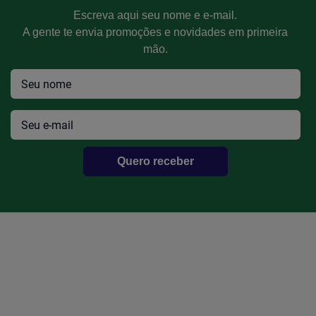
Escreva aqui seu nome e e-mail.
A gente te envia promoções e novidades em primeira
Bronzina Mancal Mb Om366 A/La Fl Std
mão.
Efetue seu Login
Quero receber
Bronzina Mancal Pk 4236/4248/Q20b/S4/S4t/P4
Efetue seu Login