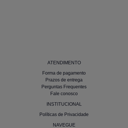
ATENDIMENTO
Forma de pagamento
Prazos de entrega
Bronzina Mancal Scania D10/D11/Ds11
Perguntas Frequentes
Fale conosco
Efetue seu Login
INSTITUCIONAL
Políticas de Privacidade
NAVEGUE