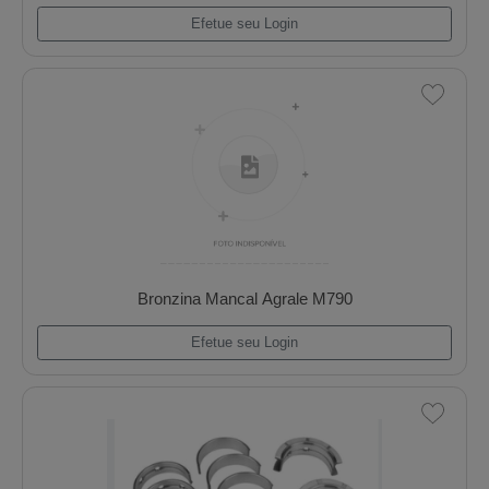
Bronzina Biela Pk 4236/4248/Q20b/S4/S4t/P40
Efetue seu Login
Bronzina Mancal Agrale M790