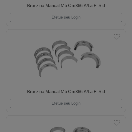
Valvula Admissao Maxion Hs 2.5
Efetue seu Login
Valvula Admissao Vw Ap 1.6/1.8 Mi 97...
Efetue seu Login