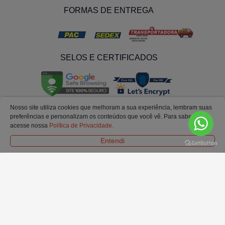
FORMAS DE ENTREGA
SELOS E CERTIFICADOS
Nosso site utiliza cookies que melhoram a sua experiência, lembram suas
preferências e personalizam os conteúdos que você vê. Para saber mais
acesse nossa
Política de Privacidade.
Entendi
© Todos os Direitos Reservados. Ofertas e condições válidas exclusivamente para
o site.
Em caso de divergência de preços no site, o valor válido é o do carrinho de
compras.