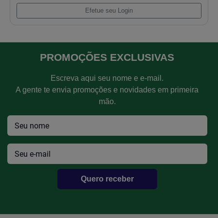
Cabecote Cummins 6bt 5.9 Mecanico
Efetue seu Login
PROMOÇÕES EXCLUSIVAS
Escreva aqui seu nome e e-mail.
A gente te envia promoções e novidades em primeira
mão.
Quero receber