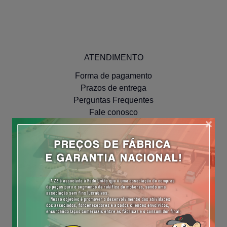
ATENDIMENTO
Forma de pagamento
Prazos de entrega
Perguntas Frequentes
Fale conosco
×
INSTITUCIONAL
Políticas de Privacidade
NAVEGUE
Meus Pedidos
Minha Conta
Cadastre-se
Efetue o Login