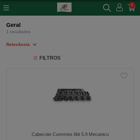
0
Geral
1 resultados
Relevância
Relevância
FILTROS
Mais Vendidos
Menor Preço
Maior Preço
Ordem Alfabética