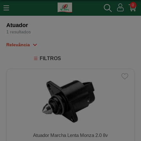
0
Atuador
1 resultados
Relevância
Relevância
FILTROS
Mais Vendidos
Menor Preço
Maior Preço
Ordem Alfabética