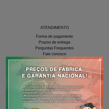
ATENDIMENTO
Forma de pagamento
Prazos de entrega
Perguntas Frequentes
Fale conosco
×
INSTITUCIONAL
Políticas de Privacidade
NAVEGUE
Meus Pedidos
Minha Conta
Cadastre-se
Efetue o Login