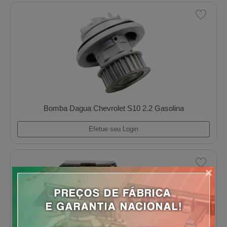
Bucha Biela Mwm D226/229 Sob Medida
Efetue seu Login
×