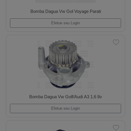
Bomba Dagua Mwm D225/226/229/Td229
Efetue seu Login