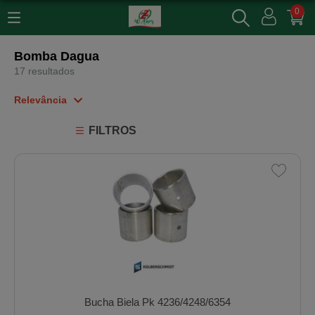
0
Bomba Dagua
17 resultados
Relevância
Relevância
FILTROS
Mais Vendidos
Menor Preço
Maior Preço
Ordem Alfabética