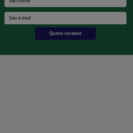
Bomba Dagua Vw Gol Voyage Parati
Efetue seu Login
Quero receber
Bomba Dagua Vw Golf/Audi A3 1.6 8v
Efetue seu Login