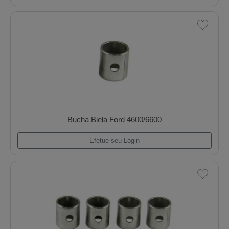
Bomba Dagua Mwm 6.12tce Maxxforce 7.2 V
Efetue seu Login
Bomba Dagua Vw A3/Golf/Passat 1.8/1.8 20v T
Efetue seu Login