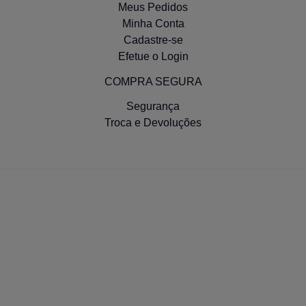
Meus Pedidos
Minha Conta
Bomba Oleo Vw Gol 1000/1000i Plus / Voyage
Cadastre-se
Efetue o Login
Efetue seu Login
COMPRA SEGURA
Segurança
Troca e Devoluções