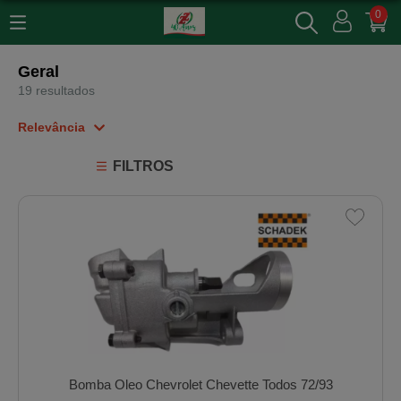
0
Geral
19 resultados
Relevância
Relevância
FILTROS
Mais Vendidos
Menor Preço
Maior Preço
Ordem Alfabética