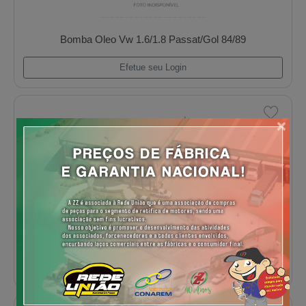
Bomba Oleo Maxion S4t/Pickup 92...
Efetue seu Login
×
Bomba Oleo Pk 4236/4248 4 Cilindro Todos