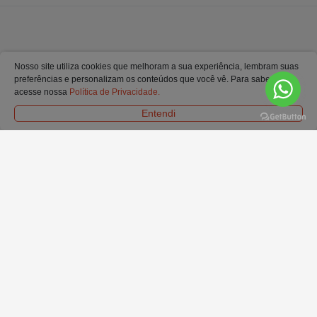
Nosso site utiliza cookies que melhoram a sua experiência, lembram suas
preferências e personalizam os conteúdos que você vê. Para saber mais
acesse nossa
Política de Privacidade.
Entendi
FORMAS DE PAGAMENTO