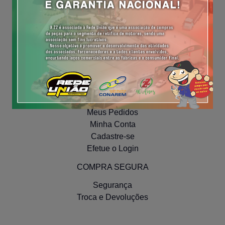
Forma de pagamento
Prazos de entrega
Perguntas Frequentes
Fale conosco
INSTITUCIONAL
Políticas de Privacidade
NAVEGUE
Meus Pedidos
Minha Conta
Cadastre-se
Efetue o Login
COMPRA SEGURA
Segurança
Troca e Devoluções