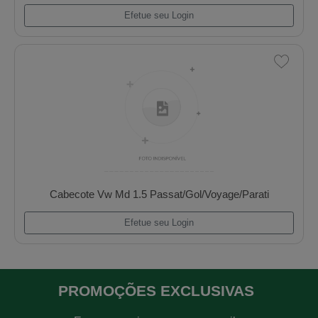
Cabecote Chevrolet Corsa 1.0 8v Mpfi
Efetue seu Login
PROMOÇÕES EXCLUSIVAS
Cabecote Vw Md 1.5 Passat/Gol/Voyage/Parat