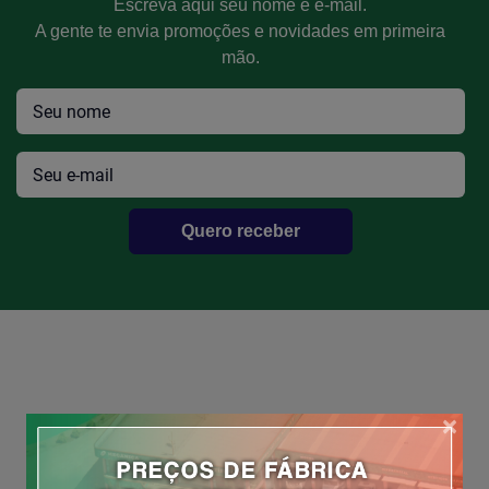
Escreva aqui seu nome e e-mail.
Efetue seu Login
A gente te envia promoções e novidades em primeira
mão.
Quero receber
×
ATENDIMENTO