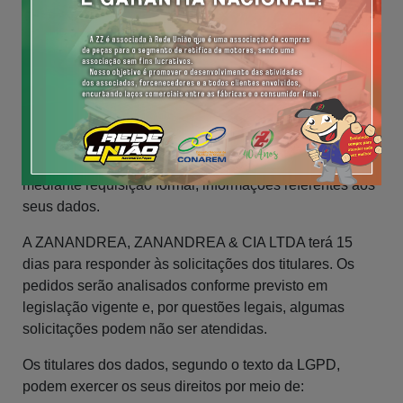
Armazenamos as informações dos Clientes de acordo
com as normas de prescrição do Direito brasileiro.
7. quais são os direitos do titular de dados?
A partir do início da vigência da LGPD, o titular dos
dados pessoais terá o direito de obter da ZANANDREA,
ZANANDREA & CIA LTDA, a qualquer momento,
mediante requisição formal, informações referentes aos
seus dados.
A ZANANDREA, ZANANDREA & CIA LTDA terá 15
dias para responder às solicitações dos titulares. Os
pedidos serão analisados conforme previsto em
legislação vigente e, por questões legais, algumas
solicitações podem não ser atendidas.
Os titulares dos dados, segundo o texto da LGPD,
podem exercer os seus direitos por meio de: