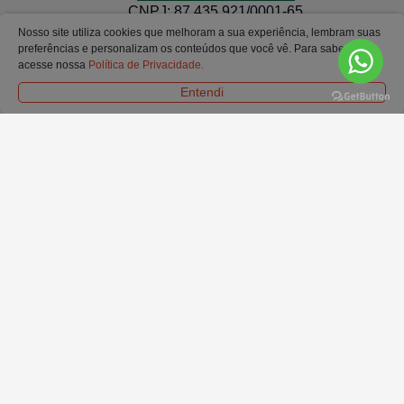
CNPJ:
87.435.921/0001-65
Televendas
Nosso site utiliza cookies que melhoram a sua experiência, lembram suas
preferências e personalizam os conteúdos que você vê. Para saber mais
(54) 3532-1108
acesse nossa
Política de Privacidade.
Whatsapp
Entendi
(54) 98421-0523