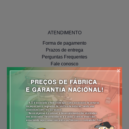
ATENDIMENTO
Forma de pagamento
Prazos de entrega
Perguntas Frequentes
Fale conosco
×
INSTITUCIONAL
Políticas de Privacidade
NAVEGUE
Meus Pedidos
Minha Conta
Cadastre-se
Efetue o Login