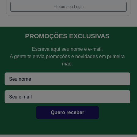
Retentor Diant. Virab. Cummins 6c 8.3 S/ Pist
Efetue seu Login
PROMOÇÕES EXCLUSIVAS
Escreva aqui seu nome e e-mail.
A gente te envia promoções e novidades em primeira
mão.
Quero receber