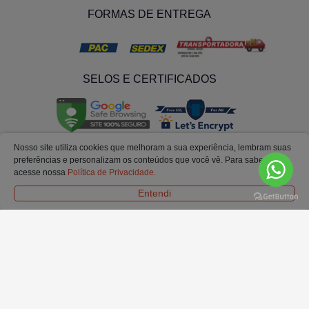
FORMAS DE ENTREGA
SELOS E CERTIFICADOS
Nosso site utiliza cookies que melhoram a sua experiência, lembram suas
preferências e personalizam os conteúdos que você vê. Para saber mais
acesse nossa
Política de Privacidade.
Entendi
© Todos os Direitos Reservados. Ofertas e condições válidas exclusivamente para
o site.
Em caso de divergência de preços no site, o valor válido é o do carrinho de
compras.