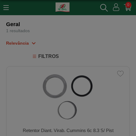
0
Geral
1 resultados
Relevância
Relevância
FILTROS
Mais Vendidos
Menor Preço
Maior Preço
Ordem Alfabética