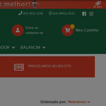
(54) 3532-1108
(54) 98421-0523
0
Entre
ou
Meu Carrinho
cadastre-se
ADOR
BALANCIM
PARCELAMOS NO BOLETO
Ordenado por:
Relevância