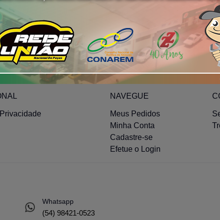
Quero receber
ONAL
NAVEGUE
C
 Privacidade
Meus Pedidos
S
Minha Conta
T
Cadastre-se
Efetue o Login
Whatsapp
(54) 98421-0523