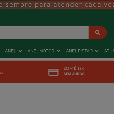
ANEL
ANEL MOTOR
ANEL PISTAO
ATU
EM ATÉ 12X
ras
SEM JUROS