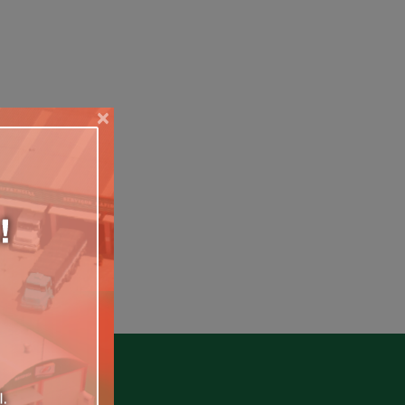
Relevância
Mais Vendidos
Menor Preço
Maior Preço
×
Ordem Alfabética