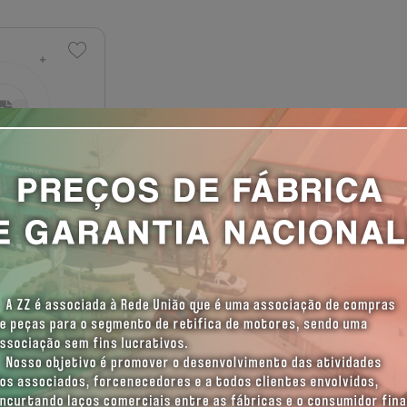
Bomba Combustivel
/Maxion P4000/4001/S4/T
Efetue seu Login