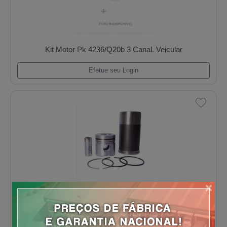
Kit Motor Mwm D229 3/4/6 Cil. Aspirado
Efetue seu Login
×