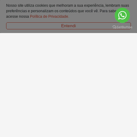
Nosso site utiliza cookies que melhoram a sua experiência, lembram suas
preferências e personalizam os conteúdos que você vê. Para saber mais
acesse nossa
Política de Privacidade.
FORMAS DE ENTREGA
Entendi
SELOS E CERTIFICADOS
© Todos os Direitos Reservados. Ofertas e condições válidas exclusivamente para
o site.
Em caso de divergência de preços no site, o valor válido é o do carrinho de
compras.