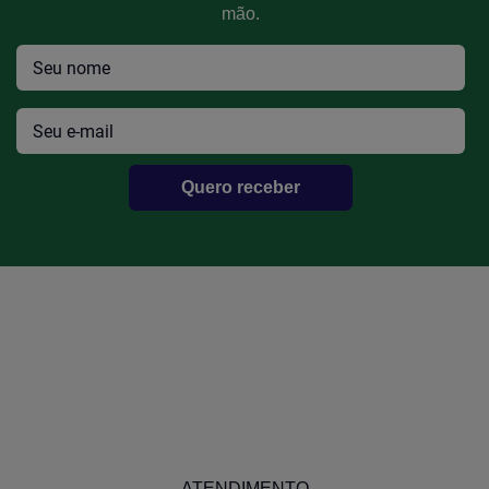
mão.
Quero receber
Kit Motor Ford Ae/Cht 1.6 Gasolina
Efetue seu Login
ATENDIMENTO