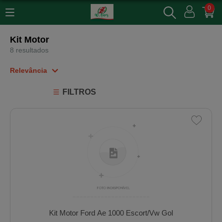
0
Kit Motor
8 resultados
Relevância
Relevância
FILTROS
Mais Vendidos
Menor Preço
Maior Preço
Ordem Alfabética