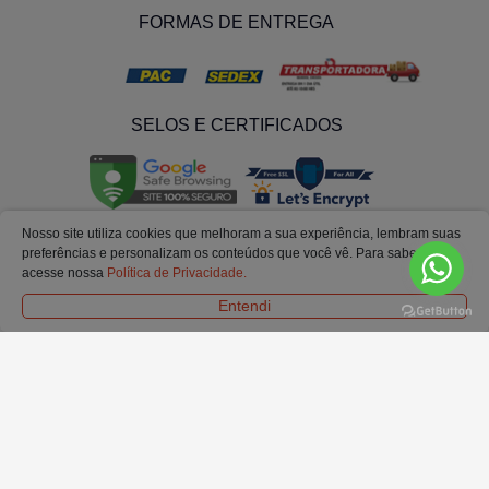
FORMAS DE ENTREGA
SELOS E CERTIFICADOS
Nosso site utiliza cookies que melhoram a sua experiência, lembram suas
preferências e personalizam os conteúdos que você vê. Para saber mais
acesse nossa
Política de Privacidade.
Entendi
© Todos os Direitos Reservados. Ofertas e condições válidas exclusivamente para
o site.
Em caso de divergência de preços no site, o valor válido é o do carrinho de
compras.