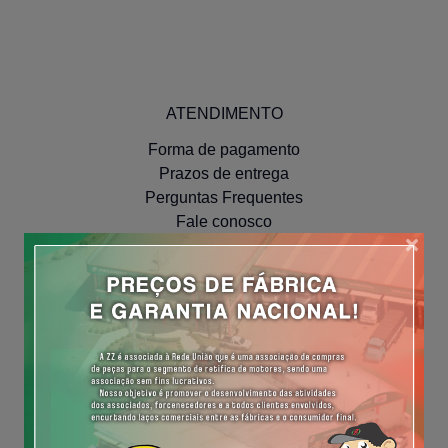
ATENDIMENTO
Forma de pagamento
Prazos de entrega
Perguntas Frequentes
Fale conosco
×
INSTITUCIONAL
Políticas de Privacidade
NAVEGUE
Meus Pedidos
Minha Conta
Cadastre-se
Efetue o Login