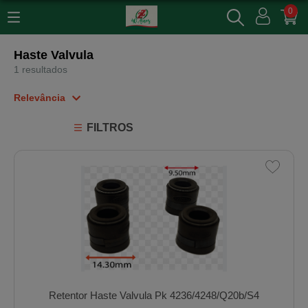
0
Haste Valvula
1 resultados
Relevância
Relevância
FILTROS
Mais Vendidos
Menor Preço
Maior Preço
Ordem Alfabética