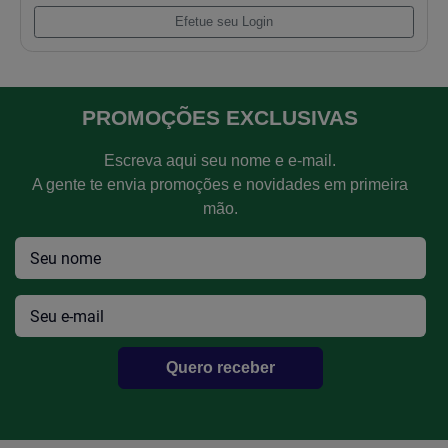
Retentor Haste Valvula Pk 4236/4248/Q20b/S
Efetue seu Login
PROMOÇÕES EXCLUSIVAS
Escreva aqui seu nome e e-mail.
A gente te envia promoções e novidades em primeira
mão.
Quero receber