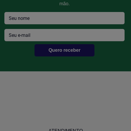
mão.
Quero receber
Kit Motor Ford Ae/Cht 1.6 Gasolina
Efetue seu Login
ATENDIMENTO