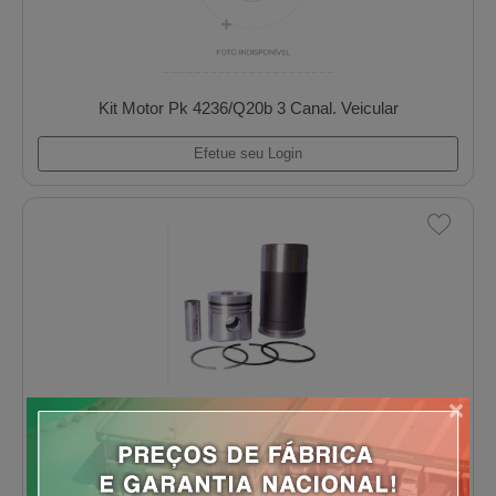
Kit Motor Mwm D229 3/4/6 Cil. Aspirado
Efetue seu Login
×