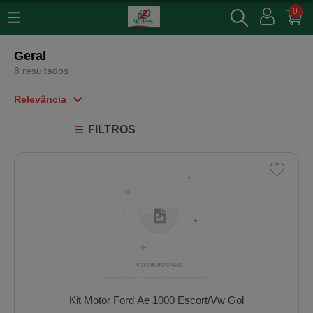
0
Geral
8 resultados
Relevância
Relevância
FILTROS
Mais Vendidos
Menor Preço
Maior Preço
Ordem Alfabética