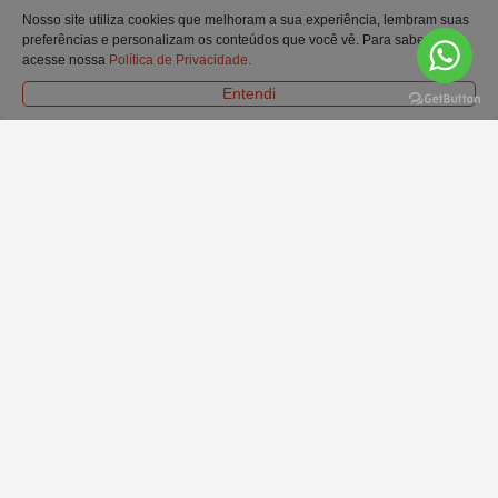
Nosso site utiliza cookies que melhoram a sua experiência, lembram suas
preferências e personalizam os conteúdos que você vê. Para saber mais
acesse nossa
Política de Privacidade.
FORMAS DE ENTREGA
Entendi
SELOS E CERTIFICADOS
© Todos os Direitos Reservados. Ofertas e condições válidas exclusivamente para
o site.
Em caso de divergência de preços no site, o valor válido é o do carrinho de
compras.