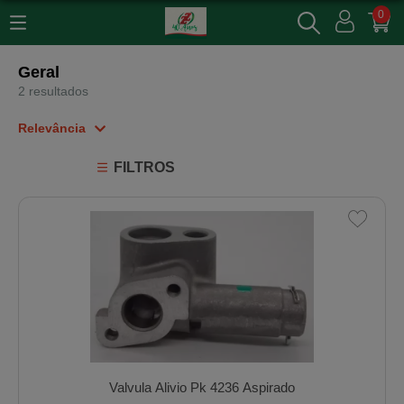
0
Geral
2 resultados
Relevância
Relevância
FILTROS
Mais Vendidos
Menor Preço
Maior Preço
Ordem Alfabética