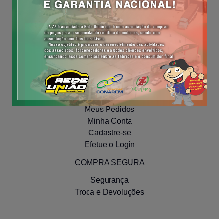
Forma de pagamento
Prazos de entrega
Perguntas Frequentes
Fale conosco
INSTITUCIONAL
Políticas de Privacidade
NAVEGUE
Meus Pedidos
Minha Conta
Cadastre-se
Efetue o Login
COMPRA SEGURA
Segurança
Troca e Devoluções