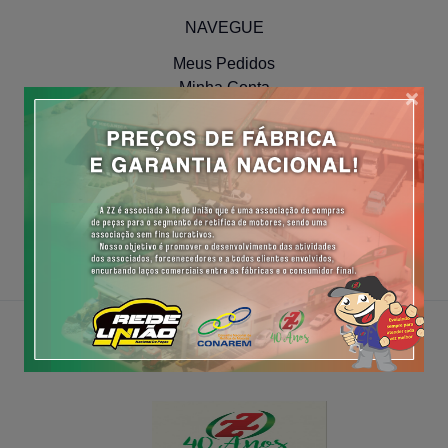
NAVEGUE
Meus Pedidos
Minha Conta
×
Cadastre-se
Efetue o Login
COMPRA SEGURA
Segurança
Troca e Devoluções