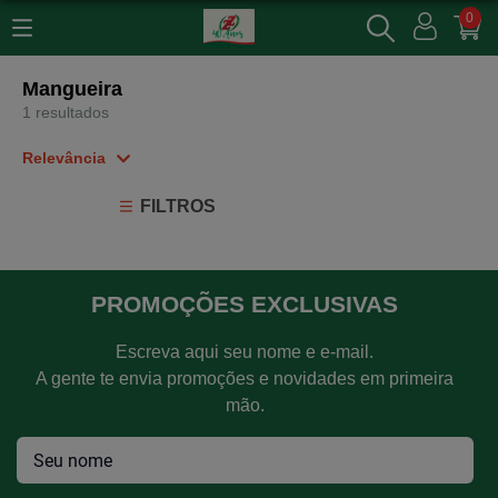
0
Mangueira
1 resultados
Relevância
Relevância
FILTROS
Mais Vendidos
Menor Preço
Maior Preço
PROMOÇÕES EXCLUSIVAS
Ordem Alfabética
Escreva aqui seu nome e e-mail.
A gente te envia promoções e novidades em primeira
mão.