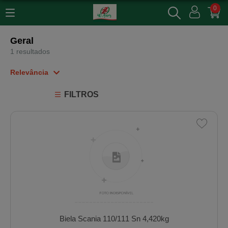
0
Geral
1 resultados
Relevância
Relevância
FILTROS
Mais Vendidos
Menor Preço
Maior Preço
Ordem Alfabética