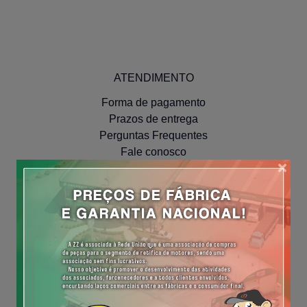
ATENDIMENTO
Forma de pagamento
Prazos de entrega
Perguntas Frequentes
Fale conosco
×
INSTITUCIONAL
Políticas de Privacidade
NAVEGUE
Meus Pedidos
Minha Conta
Cadastre-se
Efetue o Login