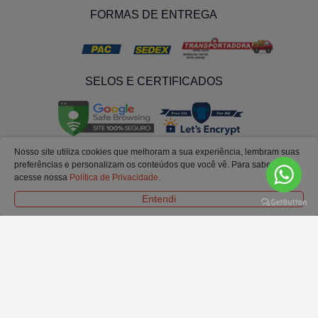
FORMAS DE ENTREGA
SELOS E CERTIFICADOS
Nosso site utiliza cookies que melhoram a sua experiência, lembram suas
preferências e personalizam os conteúdos que você vê. Para saber mais
acesse nossa
Política de Privacidade.
Entendi
© Todos os Direitos Reservados. Ofertas e condições válidas exclusivamente para
o site.
Em caso de divergência de preços no site, o valor válido é o do carrinho de
compras.