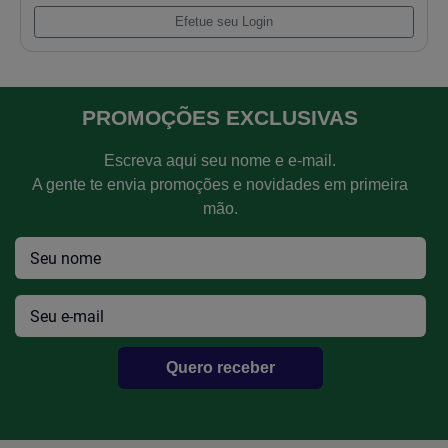
Biela Scania 110/111 Sn 4,420kg
Efetue seu Login
PROMOÇÕES EXCLUSIVAS
Escreva aqui seu nome e e-mail.
A gente te envia promoções e novidades em primeira
mão.
Quero receber