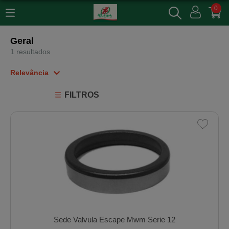
0
Geral
1 resultados
Relevância
Relevância
FILTROS
Mais Vendidos
Menor Preço
Maior Preço
Ordem Alfabética