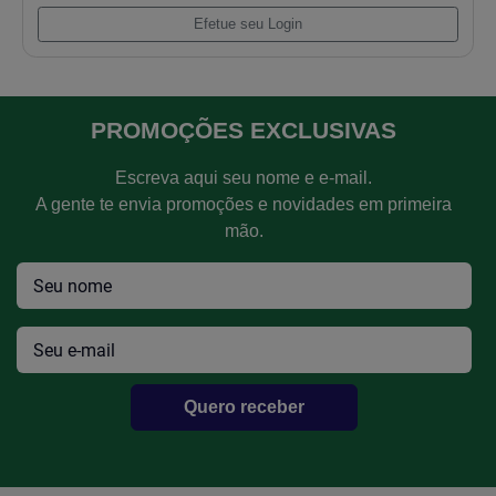
Sede Valvula Escape Mwm Serie 12
Efetue seu Login
PROMOÇÕES EXCLUSIVAS
Escreva aqui seu nome e e-mail.
A gente te envia promoções e novidades em primeira
mão.
Quero receber