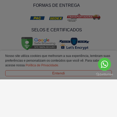
FORMAS DE ENTREGA
SELOS E CERTIFICADOS
Nosso site utiliza cookies que melhoram a sua experiência, lembram suas
preferências e personalizam os conteúdos que você vê. Para saber mais
acesse nossa
Política de Privacidade.
Entendi
© Todos os Direitos Reservados. Ofertas e condições válidas exclusivamente para
o site.
Em caso de divergência de preços no site, o valor válido é o do carrinho de
compras.