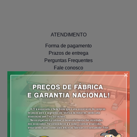
ATENDIMENTO
Forma de pagamento
Prazos de entrega
Perguntas Frequentes
Fale conosco
×
INSTITUCIONAL
Políticas de Privacidade
NAVEGUE
Meus Pedidos
Minha Conta
Cadastre-se
Efetue o Login