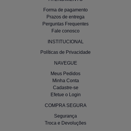
Forma de pagamento
Prazos de entrega
Perguntas Frequentes
Fale conosco
INSTITUCIONAL
Políticas de Privacidade
NAVEGUE
Meus Pedidos
Minha Conta
Anel Motor Vw Ap 1.6/1.8 85/97
An
Cadastre-se
Gas/Alc
Efetue o Login
COMPRA SEGURA
Segurança
Troca e Devoluções