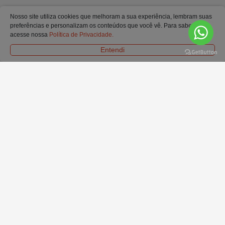
FORMAS DE ENTREGA
Nosso site utiliza cookies que melhoram a sua experiência, lembram suas
preferências e personalizam os conteúdos que você vê. Para saber mais
acesse nossa
Política de Privacidade.
Entendi
SELOS E CERTIFICADOS
© Todos os Direitos Reservados. Ofertas e condições válidas exclusivamente para
o site.
Em caso de divergência de preços no site, o valor válido é o do carrinho de
compras.