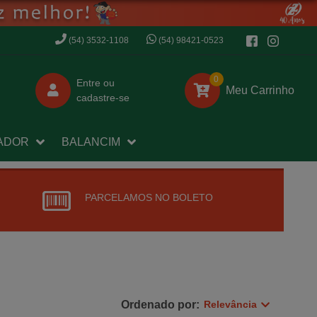
(54) 3532-1108
(54) 98421-0523
0
Entre
ou
Meu Carrinho
cadastre-se
ADOR
BALANCIM
PARCELAMOS NO BOLETO
Ordenado por:
Relevância