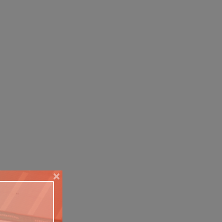
Relevância
Mais Vendidos
Menor Preço
Maior Preço
Ordem Alfabética
×