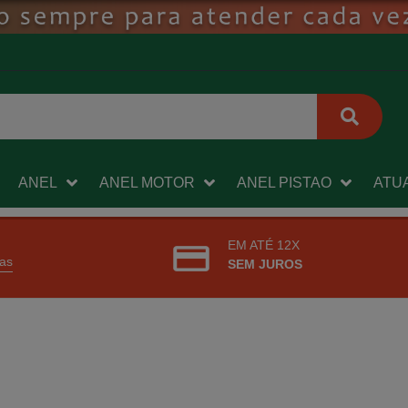
ANEL
ANEL MOTOR
ANEL PISTAO
ATU
EM ATÉ 12X
ras
SEM JUROS