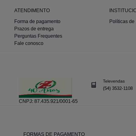
MONROE
ATENDIMENTO
INSTITUCI
MWM
Forma de pagamento
Políticas de
PECAS USADAS RETIFCA
Prazos de entrega
Perguntas Frequentes
RECUPERADO
Fale conosco
RIGNA
RIOSULENSE
SABO
SAMBEL
Televendas
(54) 3532-1108
SANTA CRUZ
SCHADEK
CNPJ:
87.435.921/0001-65
SINALSUL
SMAGON
SPAAL
FORMAS DE PAGAMENTO