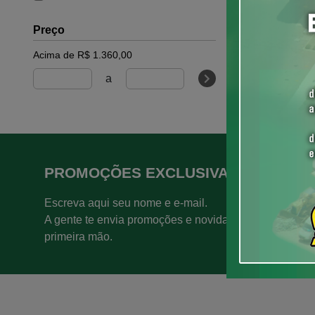
GATES
Preço
GATTI
Acima de R$ 1.360,00
IDEAL
a
IMPORTADO
IVECO
JOHN DEERE
KS
PROMOÇÕES EXCLUSIVAS
MAHLE
Escreva aqui seu nome e e-mail.
MANGUEIRAS
A gente te envia promoções e novidades em
MAR
primeira mão.
MASTER
MAXION
MECDIESEL