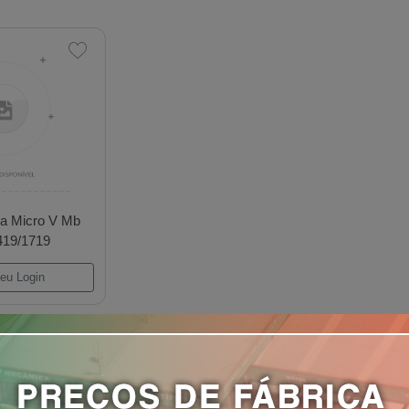
nsor Correia Micro V Mb
Atego 1419/1719
Efetue seu Login